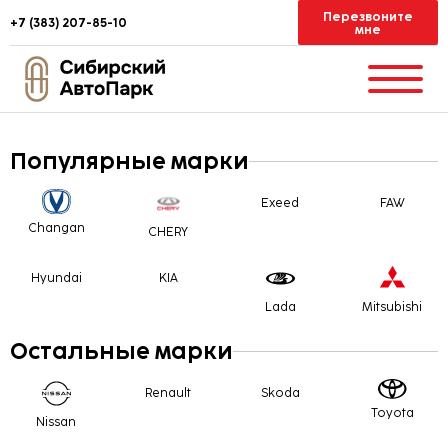
Перезвоните
+7 (383) 207-85-10
мне
Популярные марки
Exeed
FAW
Changan
CHERY
Hyundai
KIA
Lada
Mitsubishi
Остальные марки
Renault
Skoda
Toyota
Nissan