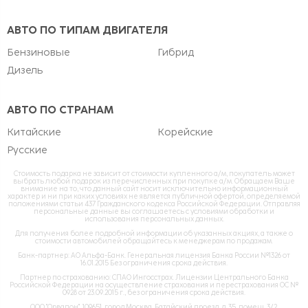
АВТО ПО ТИПАМ ДВИГАТЕЛЯ
Бензиновые
Гибрид
Дизель
АВТО ПО СТРАНАМ
Китайские
Корейские
Русские
Стоимость подарка не зависит от стоимости купленного а/м, покупатель может
выбрать любой подарок из перечисленных при покупке а/м. Обращаем Ваше
внимание на то, что данный сайт носит исключительно информационный
характер и ни при каких условиях не является публичной офертой, определяемой
положениями статьи 437 Гражданского кодекса Российской Федерации. Отправляя
персональные данные вы соглашаетесь с условиями обработки и
использования персональных данных.
Для получения более подробной информации об указанных акциях, а также о
стоимости автомобилей обращайтесь к менеджерам по продажам.
Банк-партнер: АО Альфа-Банк. Генеральная лицензия Банка России №1326 от
16.01.2015 Без ограничения срока действия.
Партнер по страхованию: СПАО Ингосстрах. Лицензии Центрального Банка
Российской Федерации на осуществление страхования и перестрахования ОС №
0928 от 23.09.2015 г., без ограничения срока действия.
ООО "Орвалон", 109651, город Москва, Батайский проезд, д. 35, помещ. 3/2,