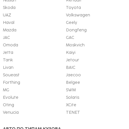
Nissan
Renault
Skoda
Toyota
UAZ
Volkswagen
Haval
Geely
Mazda
Dongfeng
JAC
GAC
Omoda
Moskvich
Jetta
Kaiyi
Tank
Jetour
Livan
BAIC
Soueast
Jaecoo
Forthing
Belgee
MG
SWM
Evolute
Solaris
Oting
XCite
Venucia
TENET
АВТО ПО ТИПАМ КУЗОВА