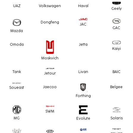
UAZ
Volkswagen
Haval
Geely
Dongfeng
JAC
GAC
Mazda
Omoda
Jetta
Kaiyi
Moskvich
Tank
Livan
BAIC
Jetour
Jaecoo
Belgee
Soueast
Forthing
SWM
MG
Solaris
Evolute